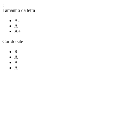
;
Tamanho da letra
A-
A
A+
Cor do site
R
A
A
A