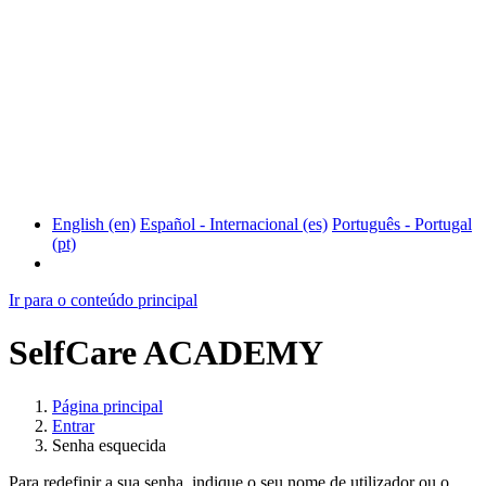
English ‎(en)‎
Español - Internacional ‎(es)‎
Português - Portugal
‎(pt)‎
Ir para o conteúdo principal
SelfCare ACADEMY
Página principal
Entrar
Senha esquecida
Para redefinir a sua senha, indique o seu nome de utilizador ou o