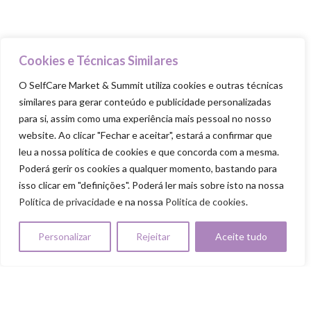
Food Trucks
Goodie Bag
Cookies e Técnicas Similares
O SelfCare Market & Summit utiliza cookies e outras técnicas
PILARES
similares para gerar conteúdo e publicidade personalizadas
Cuida-te
para si, assim como uma experiência mais pessoal no nosso
Ama-te
website. Ao clicar "Fechar e aceitar", estará a confirmar que
leu a nossa política de cookies e que concorda com a mesma.
Nutre-te
Poderá gerir os cookies a qualquer momento, bastando para
Mexe-te
isso clicar em "definições". Poderá ler mais sobre isto na nossa
Política de privacidade
e na nossa
Politica de cookies
.
Revigora-te
Respeita-te
Personalizar
Rejeitar
Aceite tudo