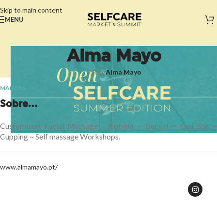
Skip to main content
MENU
Alma Mayo
Início
/
Alma Mayo
MARCAS
Sobre...
Customized Facial Massage - Kobido ~ Buccal ~ Gua Sha ~
Cupping ~ Self massage Workshops.
www.almamayo.pt/