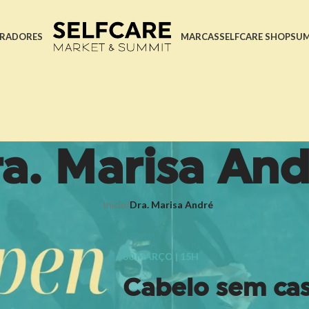
RADORES
MARCAS
SELFCARE SHOP
SU
a. Marisa An
Início
/
Dra. Marisa André
30 MARÇO | 15H
Cabelo sem ca