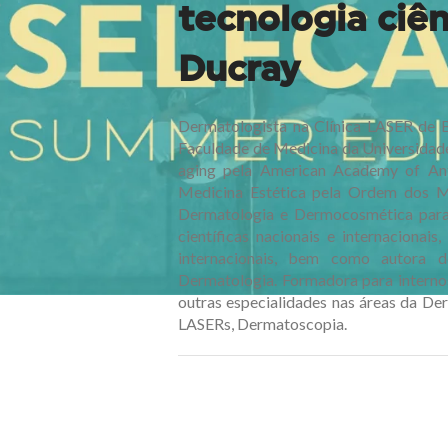
tecnologia ciên
Ducray
Dermatologista na Clínica LASER de 
Faculdade de Medicina da Universidade 
aging pela American Academy of Ant
Medicina Estética pela Ordem dos M
Dermatologia e Dermocosmética para 
científicas nacionais e internacionais
internacionais, bem como autora d
Dermatologia. Formadora para interno
outras especialidades nas áreas da Der
LASERs, Dermatoscopia.