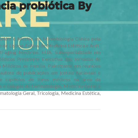
cia probiótica By
Belém e Mestre em Microbiologia Clínica pela
de Lisboa. Fellow de Medicina Estética e Anti-
i-aging Medicine, EUA. Subespecialidade em
édicos Presidente Executiva das Jornadas de
Médicos de Família. Palestrante em reuniões
, autora de publicações em jornais nacionais e
e capítulos de livros médicos na área da
s e colegas de Dermatologia, Medicina Geral e
matologia Geral, Tricologia, Medicina Estética,