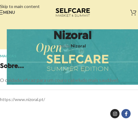
Skip to main content
MENU
Nizoral
Início
/
Nizoral
MARCAS
Sobre...
O cuidado eficaz para um couro cabeludo mais saudável.
https://www.nizoral.pt/