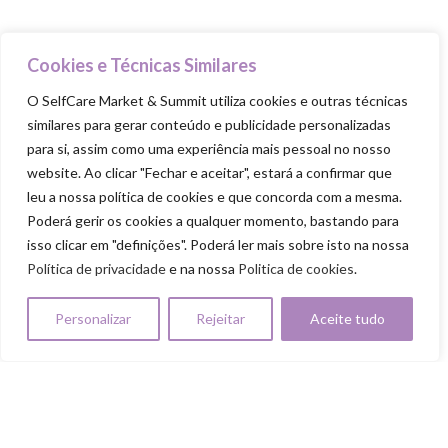
Food Trucks
Goodie Bag
Cookies e Técnicas Similares
O SelfCare Market & Summit utiliza cookies e outras técnicas
PILARES
similares para gerar conteúdo e publicidade personalizadas
Cuida-te
para si, assim como uma experiência mais pessoal no nosso
website. Ao clicar "Fechar e aceitar", estará a confirmar que
Ama-te
leu a nossa política de cookies e que concorda com a mesma.
Nutre-te
Poderá gerir os cookies a qualquer momento, bastando para
isso clicar em "definições". Poderá ler mais sobre isto na nossa
Mexe-te
Política de privacidade
e na nossa
Politica de cookies
.
Revigora-te
Respeita-te
Personalizar
Rejeitar
Aceite tudo