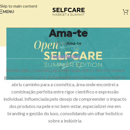
Skip to main content
MENU
Ama-te
Início
/
Ama-te
Joana Nobre
Desde cedo, o fascínio pela interseção entre ciência e beleza
guiou o meu percurso. A formação em Ciências Farmacêuticas
abriu caminho para a cosmética, área onde encontrei a
combinação perfeita entre rigor científico e expressão
individual. Influenciada pelo desejo de compreender o impacto
dos produtos na pele e no bem-estar, especializei-me em
branding e gestão do luxo, consolidando um olhar holístico
sobre a indústria.