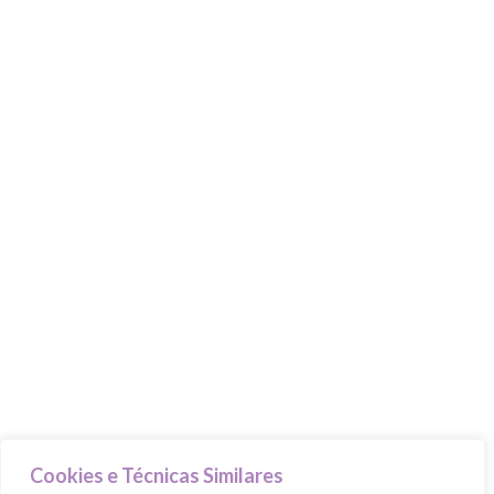
Beauty Advisers
MasterClasses
Food Trucks
Goodie Bag
PILARES
Cuida-te
Ama-te
Nutre-te
Mexe-te
Revigora-te
Respeita-te
Cookies e Técnicas Similares