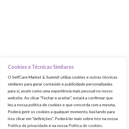
Food Trucks
Goodie Bag
PILARES
Cuida-te
Ama-te
Nutre-te
Cookies e Técnicas Similares
Mexe-te
O SelfCare Market & Summit utiliza cookies e outras técnicas
similares para gerar conteúdo e publicidade personalizadas
Revigora-te
para si, assim como uma experiência mais pessoal no nosso
Respeita-te
website. Ao clicar "Fechar e aceitar", estará a confirmar que
leu a nossa política de cookies e que concorda com a mesma.
Poderá gerir os cookies a qualquer momento, bastando para
isso clicar em "definições". Poderá ler mais sobre isto na nossa
Política de privacidade
e na nossa
Politica de cookies
.