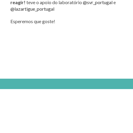
reagir!
teve o apoio do laboratório
@svr_portugal
e
@lazartigue_portugal
Esperemos que goste!
Selfcare is the new healthcare