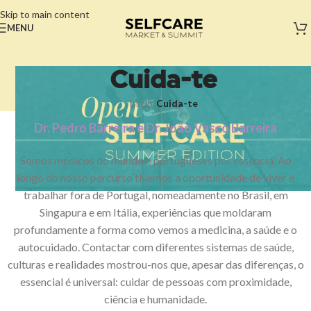
Skip to main content
MENU
Cuida-te
Início
/
Cuida-te
Dr. Pedro Barreira e Dr. João Vasco Barreira
Somos médicos do mundo e portugueses por essência. Ao
longo do nosso percurso tivemos a oportunidade de viver e
trabalhar fora de Portugal, nomeadamente no Brasil, em
Singapura e em Itália, experiências que moldaram
profundamente a forma como vemos a medicina, a saúde e o
autocuidado. Contactar com diferentes sistemas de saúde,
culturas e realidades mostrou-nos que, apesar das diferenças, o
essencial é universal: cuidar de pessoas com proximidade,
ciência e humanidade.