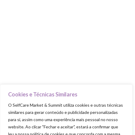
PILARES
Cuida-te
Ama-te
Nutre-te
Mexe-te
Revigora-te
Respeita-te
Cookies e Técnicas Similares
O SelfCare Market & Summit utiliza cookies e outras técnicas
similares para gerar conteúdo e publicidade personalizadas
para si, assim como uma experiência mais pessoal no nosso
SELFCARE MARKET & SUMMIT ALL RIGHTS
RESERVED
website. Ao clicar "Fechar e aceitar", estará a confirmar que
leu a nossa política de cookies e que concorda com a mesma.
Política de Privacidade
|
Política de Cookies
|
Termos & Condiçõ