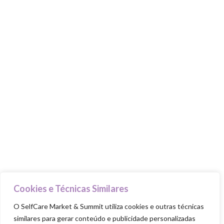
MARKET & SUMMIT
Stands
Talks & Workshops
Beauty Advisers
MasterClasses
Food Trucks
Goodie Bag
PILARES
Cuida-te
Ama-te
Nutre-te
Cookies e Técnicas Similares
Mexe-te
O SelfCare Market & Summit utiliza cookies e outras técnicas
similares para gerar conteúdo e publicidade personalizadas
Revigora-te