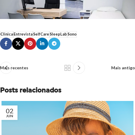
Clinica
Entrevista
SelfCare
SleepLab
Sono
Mais recentes
Mais antigo
Posts relacionados
02
JUN