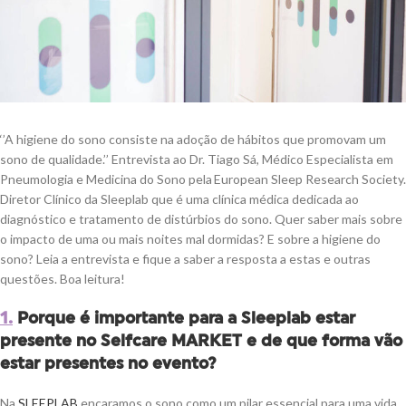
‘’A h
igiene do sono consiste na adoção de hábitos que promovam um
sono de qualidade
.’’
Entrevista ao Dr
.
Tiago Sá, Médico Especialista em
Pneumologia e Medicina do Sono
pela
European
Sleep
Research
Society
.
Diretor Clínico da
Sleeplab
que
é uma clínica médica dedicada ao
diagnóstico e tratamento de distúrbios do sono.
Quer saber
mais
sobre
o impacto de uma ou mais noites mal dormidas?
E sobre a higiene do
sono? Leia a entrevista e fique a saber a resposta a estas e outras
questões. Boa leitura!
1.
Porque é importante para a Sleeplab estar
presente no Selfcare MARKET e de que forma vão
estar presentes no evento?
Na
SLEEPLAB
encaramos o sono como um pilar essencial para uma vida