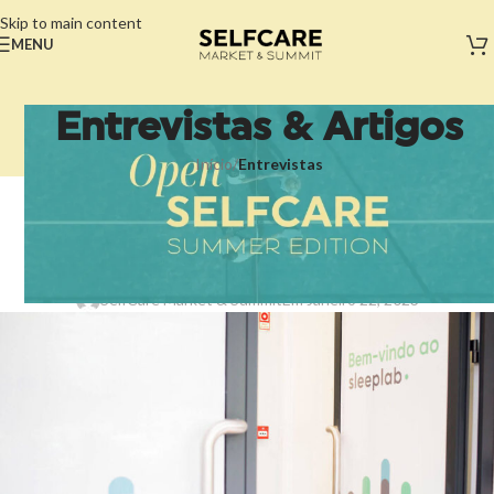
Skip to main content
MENU
Entrevistas & Artigos
Início
/
Entrevistas
ENTREVISTAS
Entrevista ao fundador da
SleepLab
SelfCare Market & Summit
Em Janeiro 22, 2023