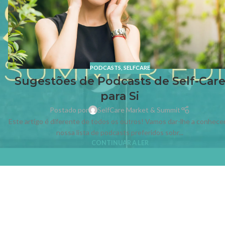
PODCASTS
,
SELFCARE
Sugestões de Podcasts de Self-Car
para Si
Postado por
SelfCare Market & Summit
Este artigo é diferente de todos os outros! Vamos dar-lhe a conhecer
nossa lista de podcasts preferidos sobr...
CONTINUAR A LER
MENU
MARKET & SUMMIT
Home
Stands
Quem Somos
Talks & Workshops