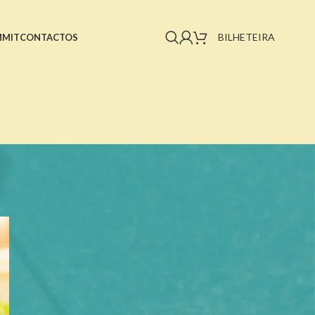
BILHETEIRA
MMIT
CONTACTOS
"SelfCare is the new Healthcare."
SelfCare Market & Summit