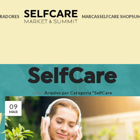
RADORES
MARCAS
SELFCARE SHOP
SU
SelfCare
Início
/
Arquivo por Categoria "SelfCare
09
MAR