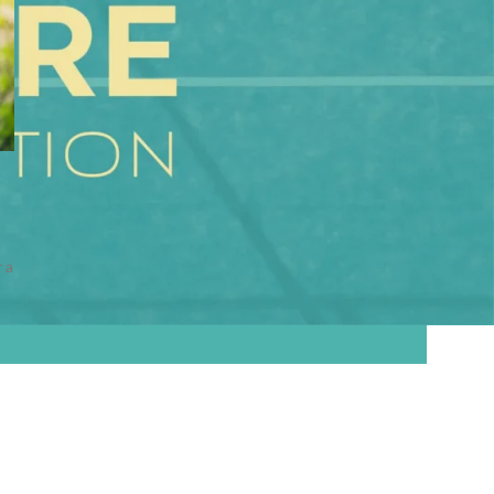
CATEGORIAS
Artigo
(2)
Entrevistas
(15)
Podcasts
(1)
SelfCare
(2)
e
 a
PILARES
Cuida-te
Ama-te