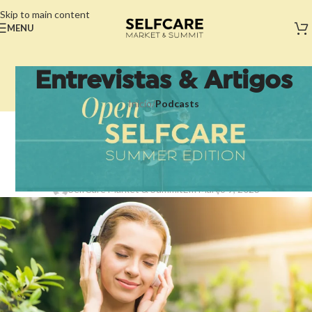
Skip to main content
MENU
Entrevistas & Artigos
Início
/
Podcasts
PODCASTS
,
SELFCARE
Sugestões de Podcasts de
Self-Care para Si
SelfCare Market & Summit
Em Março 9, 2023