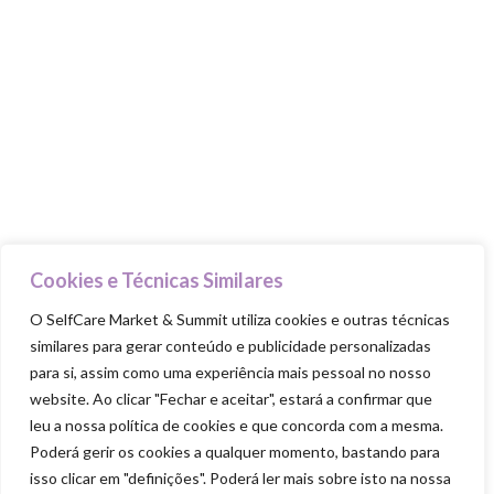
Cuida-te
Ama-te
Nutre-te
Mexe-te
Revigora-te
Respeita-te
Cookies e Técnicas Similares
O SelfCare Market & Summit utiliza cookies e outras técnicas
similares para gerar conteúdo e publicidade personalizadas
para si, assim como uma experiência mais pessoal no nosso
SELFCARE MARKET & SUMMIT ALL RIGHTS
RESERVED
website. Ao clicar "Fechar e aceitar", estará a confirmar que
leu a nossa política de cookies e que concorda com a mesma.
Política de Privacidade
|
Política de Cookies
|
Termos & Condiçõ
|
Regulamento Passatempo SelfCare 2026
|
Regulamento Experiênc
Poderá gerir os cookies a qualquer momento, bastando para
Transformação
isso clicar em "definições". Poderá ler mais sobre isto na nossa