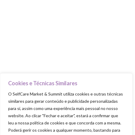
Talks & Workshops
Beauty Advisers
MasterClasses
Food Trucks
Goodie Bag
PILARES
Cuida-te
Cookies e Técnicas Similares
Ama-te
O SelfCare Market & Summit utiliza cookies e outras técnicas
Nutre-te
similares para gerar conteúdo e publicidade personalizadas
Mexe-te
para si, assim como uma experiência mais pessoal no nosso
website. Ao clicar "Fechar e aceitar", estará a confirmar que
Revigora-te
leu a nossa política de cookies e que concorda com a mesma.
Respeita-te
Poderá gerir os cookies a qualquer momento, bastando para