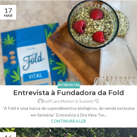
17
MAR
ENTREVISTAS
Entrevista à Fundadora da Fold
SelfCare Market & Summit
‘’A Föld é uma marca de superalimentos biológicos, de venda exclusiva
em farmácia.’’ Entrevista à Dra Vera Tor...
CONTINUAR A LER