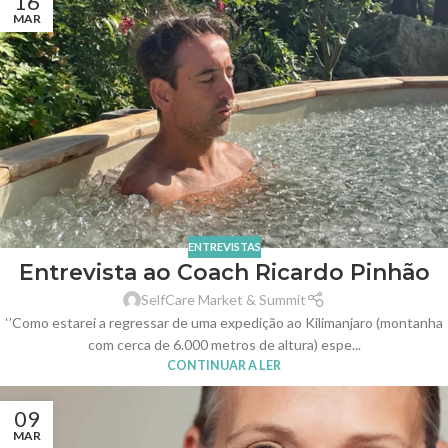
16
MAR
ENTREVISTAS
Entrevista ao Coach Ricardo Pinhão
SelfCare Market & Summit
‘’Como estarei a regressar de uma expedição ao Kilimanjaro (montanha
com cerca de 6.000 metros de altura) espe...
CONTINUAR A LER
09
MAR