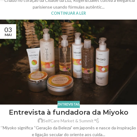
‘’Criado no coração da Cidade da Luz, Roger&Gallet cultiva a elegância
parisiense usando fórmulas autêntic...
CONTINUAR A LER
03
MAI
ENTREVISTAS
Entrevista à fundadora da Miyoko
SelfCare Market & Summit
‘’Miyoko significa “Geração da Beleza” em japonês e nasce da inspiração
e ligação secular do oriente aos cuida...