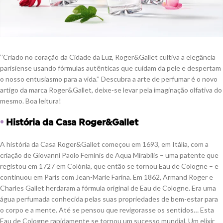
‘’Criado no coração da Cidade da Luz, Roger&Gallet cultiva a elegância
parisiense usando fórmulas autênticas que cuidam da pele e despertam
o nosso entusiasmo para a vida.’’ Descubra a arte de perfumar é o novo
artigo da marca Roger&Gallet, deixe-se levar pela imaginação olfativa do
mesmo. Boa leitura!
•
História da Casa Roger&Gallet
A história da Casa Roger&Gallet começou em 1693, em Itália, com a
criação de Giovanni Paolo Feminis de Aqua Mirabilis – uma patente que
registou em 1727 em Colónia, que então se tornou Eau de Cologne – e
continuou em Paris com Jean-Marie Farina. Em 1862, Armand Roger e
Charles Gallet herdaram a fórmula original de Eau de Cologne. Era uma
água perfumada conhecida pelas suas propriedades de bem-estar para
o corpo e a mente. Até se pensou que revigorasse os sentidos… Esta
Eau de Cologne rapidamente se tornou um sucesso mundial. Um elixir