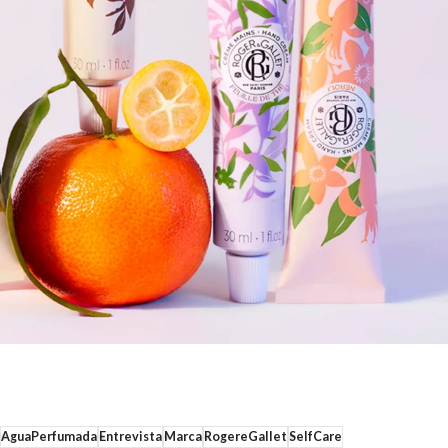
AguaPerfumada
Entrevista
Marca
RogereGallet
SelfCare