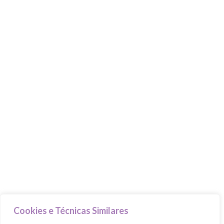
Beauty Advisers
MasterClasses
Food Trucks
Goodie Bag
PILARES
Cuida-te
Ama-te
Nutre-te
Mexe-te
Revigora-te
Respeita-te
Cookies e Técnicas Similares