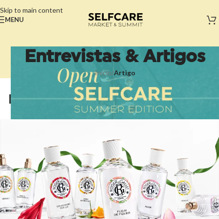
Skip to main content
MENU
Entrevistas & Artigos
Início
/
Artigo
ARTIGO
Descubra a arte de Perfumar
SelfCare Market & Summit
Em Maio 10, 2023