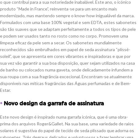
o que contribui para a sua notoriedade inabalável. Este ano, o icónico
produto “Made in France”, reinventa-se para um encanto mais
modernizado, mas mantendo sempre o know-how inigualável da marca.
Formulados com uma base 100% vegetal e sem EDTA, estes sabonetes
são tão suaves que se adaptam perfeitamente a todos os tipos de pele
e podem ser usados tanto no rosto como no corpo. Promovem uma
limpeza eficaz da pele sem a secar. Os sabonetes mundialmente
reconhecidos são embrulhados em papel de seda assinatura “plissé-
soleil”, que se apresenta em cores vibrantes e inspiradoras e que por
sua vez vão garantir a sua boa disposição, quer sejam utilizados na casa
de banho ou colocados numa gaveta, onde delicadamente infundem a
sua roupa com a sua fragrância excecional. Encontram-se atualmente
disponíveis nas míticas fragrâncias das Águas perfumadas e de Bem-
Estar.
•
Novo design da garrafa de assinatura
Este novo design é inspirado numa garrafa icónica, que é uma obra-
prima dos arquivos Roger&Gallet. Na sua base, uma variedade de raios
solares é sugestiva do papel de tecido de seda plissado que adorna os
sabonetes. Três degraus delicados e voluptuosos a fazer lembrar uma