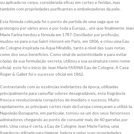
ou aplicada no corpo, considerada eficaz em cortes e feridas, mas
também com propriedades purificantes e embelezadoras da pele.
Esta fórmula cobiçada foi o ponto de partida de uma saga que se
prolongou por vários anos e por toda a Europa… até que finalmente Jean
Marie Farina herdou a fórmula em 1787. Destilador por profissão,
mudou-se para a rua Saint-Honoré em Paris, em 1806, e criou uma Eau
de Cologne inspirada na Aqua Mirabilis, tanto a nível das suas notas
como dos seus benefícios. Como sinal de autenticidade e para evitar
cópias da sua formulação secreta, utilizou a sua assinatura como nome
oficial: este foi o início de Jean Marie FARINA Eau de Cologne. A Casa
Roger & Gallet foi o sucessor oficial em 1862.
Contrastando com as essências inebriantes da época, utilizadas
principalmente para camuflar odores desagradáveis, esta fragrância
fresca e revolucionária conquistou de imediato o sucesso. Muito
rapidamente, as principais cortes reais da Europa começaram a utilizá-la.
Napoleão Bonaparte, em particular, tornou-se um dos seus fervorosos
admiradores chegando ao ponto de consumir mais de 60 garrafas por
mês. Uma coisa é certa, a Eau de Cologne Jean Marie Farina, uma
fragrância utilizada para higiene, beleza e pelas suas propriedades