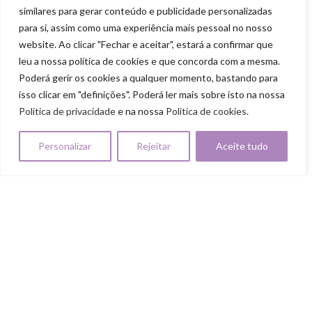
Goodie Bag
similares para gerar conteúdo e publicidade personalizadas
para si, assim como uma experiência mais pessoal no nosso
PILARES
website. Ao clicar "Fechar e aceitar", estará a confirmar que
leu a nossa política de cookies e que concorda com a mesma.
Cuida-te
Poderá gerir os cookies a qualquer momento, bastando para
Ama-te
isso clicar em "definições". Poderá ler mais sobre isto na nossa
Política de privacidade
e na nossa
Politica de cookies
.
Nutre-te
Mexe-te
Personalizar
Rejeitar
Aceite tudo
Revigora-te
Respeita-te
SELFCARE MARKET & SUMMIT ALL RIGHTS
RESERVED