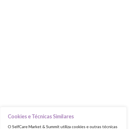
Home
Quem Somos
Programa
Marcas
Parceiros
Contactos
MARKET & SUMMIT
Stands
Talks & Workshops
Beauty Advisers
MasterClasses
Cookies e Técnicas Similares
Food Trucks
O SelfCare Market & Summit utiliza cookies e outras técnicas