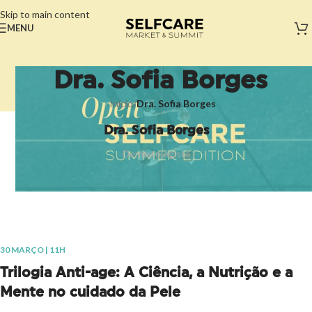
Skip to main content
MENU
Dra. Sofia Borges
Início
/
Dra. Sofia Borges
Dra. Sofia Borges
Dermatologista
30 MARÇO | 11H
Trilogia Anti-age: A Ciência, a Nutrição e a
Mente no cuidado da Pele