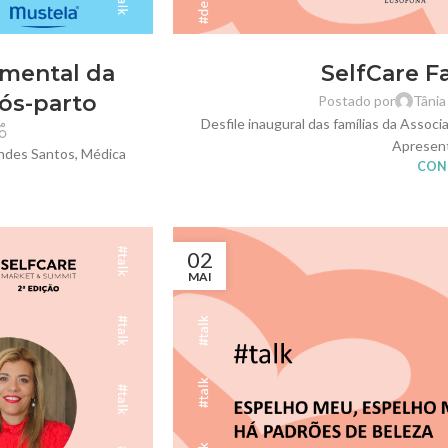
e mental da
SelfCare F
ós-parto
Postado por
Tânia
Desfile inaugural das famílias da Asso
Apresent
andes Santos, Médica
CONT
02
MAI