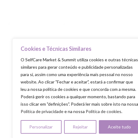
Cookies e Técnicas Similares
Selfcare is the new healthcare
O SelfCare Market & Summit utiliza cookies e outras técnicas
similares para gerar conteúdo e publicidade personalizadas
para si, assim como uma experiência mais pessoal no nosso
website. Ao clicar "Fechar e aceitar", estará a confirmar que
leu a nossa política de cookies e que concorda com a mesma.
Poderá gerir os cookies a qualquer momento, bastando para
isso clicar em "definições". Poderá ler mais sobre isto na noss
Política de privacidade
e na nossa
Politica de cookies
.
SELFCARE MARKET & SUMMIT ALL RIGHTS RE
Política de Privacidade
|
Política de Cookies
|
Termos & Condições
Personalizar
Rejeitar
Aceite tudo
Passatempo SelfCare 2026
|
Regulamento Experiência Transformaçã