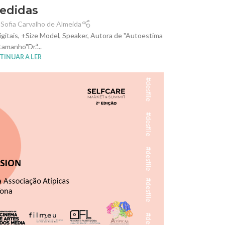
edidas
 Sofia Carvalho de Almeida
gitais, +Size Model, Speaker, Autora de "Autoestima
amanho"Dr.ª...
INUAR A LER