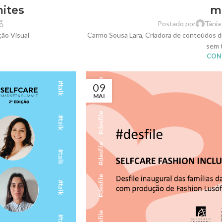
mites
m
Postado por
Tânia
ão Visual
Carmo Sousa Lara, Criadora de conteúdos di
sem t
CONT
09
MAI