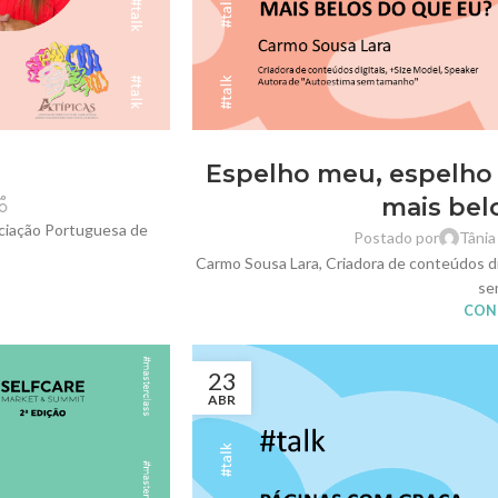
Espelho meu, espelho
mais bel
ociação Portuguesa de
Postado por
Tânia
Carmo Sousa Lara, Criadora de conteúdos di
se
CONT
23
ABR