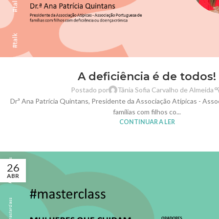
A deficiência é de todos!
Postado por
Tânia Sofia Carvalho de Almeida
Drª Ana Patrícia Quintans, Presidente da Associação Atípicas - Ass
famílias com filhos co...
CONTINUAR A LER
26
ABR