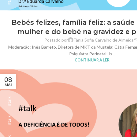
Bebés felizes, família feliz: a saúd
mulher e do bebé na gravidez e p
Postado por
Tânia Sofia Carvalho de Almeida
Moderação: Inês Barreto, Diretora de MKT da Mustela; Cátia Fern
Psiquiatra Perinatal; Is...
CONTINUAR A LER
08
MAI