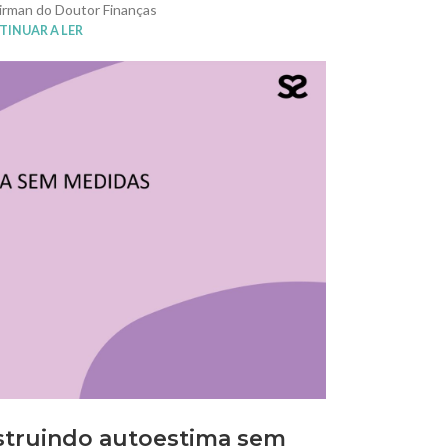
airman do Doutor Finanças
INUAR A LER
nstruindo autoestima sem