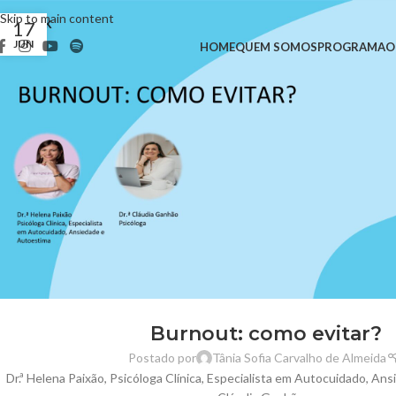
Skip to main content
17
JUN
HOME
QUEM SOMOS
PROGRAMA
O
Burnout: como evitar?
Postado por
Tânia Sofia Carvalho de Almeida
Dr.ª Helena Paixão, Psicóloga Clínica, Especialista em Autocuidado, An