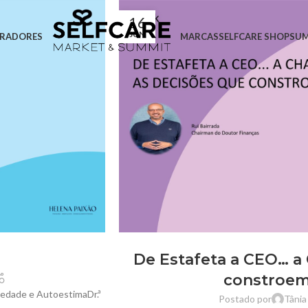
16
JUN
RADORES
MARCAS
SELFCARE SHOP
SU
De Estafeta a CEO… a
constroem
siedade e AutoestimaDr.ª
Postado por
Tânia