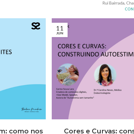
Rui Bairrada, Ch
CONT
11
JUN
em: como nos
Cores e Curvas: co