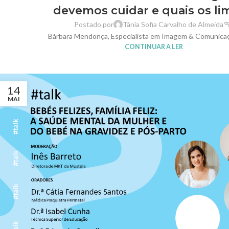
devemos cuidar e quais os li
Postado por
Tânia Sofia Carvalho de Almeida
Bárbara Mendonça, Especialista em Imagem & Comunicaç
CONTINUAR A LER
14
MAI