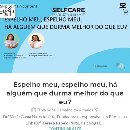
Skip to main content
18
MENU
JUN
Espelho meu, espelho meu, há
alguém que durma melhor do que
eu?
Tânia Sofia Carvalho de Almeida
Dr.ª Maria Gama Nutricionista, Fundadora e responsável do Põe-te na
LinhaDr.ª Teresa Rebelo Pinto, Psicóloga E...
CONTINUAR A LER