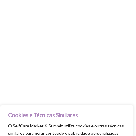
Food Trucks
Goodie Bag
PILARES
Cuida-te
Ama-te
Nutre-te
Mexe-te
Revigora-te
Respeita-te
Cookies e Técnicas Similares
O SelfCare Market & Summit utiliza cookies e outras técnicas
similares para gerar conteúdo e publicidade personalizadas