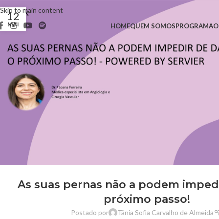
Skip to main content
12
MAI
HOME
QUEM SOMOS
PROGRAMA
O
As suas pernas não a podem impedi
próximo passo!
Postado por
Tânia Sofia Carvalho de Almeida