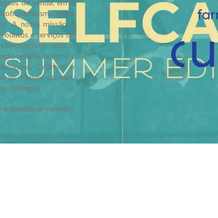
ontos de venda, em 8
rofissionalismo para
he. A nossa missão é
produtos e serviços de
m compromisso com o
ação reflete os nossos
entusiasmo. Criámos o
m os nossos clientes,
os distingue
 estabelecer relações