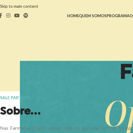
Skip to main content
HOME
QUEM SOMOS
PROGRAMA
O
F
SALE PARTNER
Sobre...
Nas Farmácias Cuido, somos mais do que uma rede de farmáci