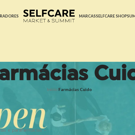
RADORES
MARCAS
SELFCARE SHOP
SU
armácias Cui
Início
/
Farmácias Cuido
as e parafarmácias –