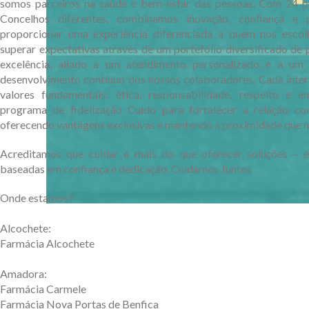
somos parceiros na saúde e bem-estar das pessoas. Com 24 p
Concelhos diferentes, combinamos inovação, confiança e p
proporcionar uma experiência diferenciada a quem nos escol
superar expectativas através de um portefólio diversificado de 
excelência, aliado a um atendimento personalizado e a u
desenvolvimento contínuo dos nossos colaboradores. Cada inter
valores fundamentais: ética, responsabilidade, respeito e 
programa de fidelização Cuido para fortalecer a relação co
oferecendo vantagens exclusivas e mantendo a proximidade que n
Acreditamos que cuidar é mais do que oferecer soluções – é
baseadas em confiança e dedicação. Cuidamos Juntos
Onde estamos?
Alcochete:
Farmácia Alcochete
Amadora:
Farmácia Carmele
Farmácia Nova Portas de Benfica