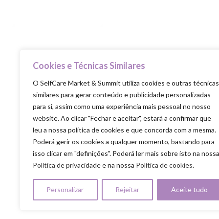
Cookies e Técnicas Similares
Selfcare is the new healthcare
O SelfCare Market & Summit utiliza cookies e outras técnicas
similares para gerar conteúdo e publicidade personalizadas
para si, assim como uma experiência mais pessoal no nosso
website. Ao clicar "Fechar e aceitar", estará a confirmar que
leu a nossa política de cookies e que concorda com a mesma.
Poderá gerir os cookies a qualquer momento, bastando para
isso clicar em "definições". Poderá ler mais sobre isto na noss
Política de privacidade
e na nossa
Politica de cookies
.
SELFCARE MARKET & SUMMIT ALL RIGHTS RE
Política de Privacidade
|
Política de Cookies
|
Termos & Condições
Personalizar
Rejeitar
Aceite tudo
Passatempo SelfCare 2026
|
Regulamento Experiência Transformaçã