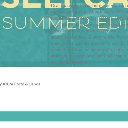
Dra. Joana de Carvalho é especialista
exclusivamente à flebologia estét
fundadora e diretora clínica da LegCli
tratamento da saúde e beleza das pern
Especialista em doença venosa e li
educação médica. É autora dos livro
doença das pernas gordas" e criado
pacientes. Atua na interseção entre c
aplicada à saúde vascular. Palestrante 
em saúde feminina.
y Allure Porto & Lisboa