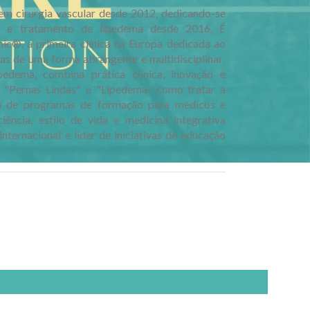
 em cirurgia vascular desde 2012, dedicando-se
ica e tratamento de lipedema desde 2016. É
nic®, a primeira clínica na Europa dedicada ao
as de uma forma abrangente e multidisciplinar.
pedema, combina prática clínica, inovação e
s "Pernas Lindas" e "Lipedema- como tratar a
ra de programas de formação para médicos e
iência, estilo de vida e medicina integrativa
internacional e líder de iniciativas de educação