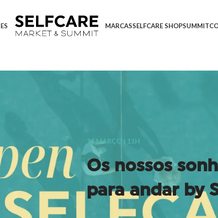
ES
MARCAS
SELFCARE SHOP
SUMMIT
C
14 MARÇO | 11H
Os nossos son
para andar by