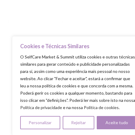
Cookies e Técnicas Similares
Selfcare is the new healthcare
O SelfCare Market & Summit utiliza cookies e outras técnicas
similares para gerar conteúdo e publicidade personalizadas
para si, assim como uma experiência mais pessoal no nosso
website. Ao clicar "Fechar e aceitar", estará a confirmar que
leu a nossa política de cookies e que concorda com a mesma.
Poderá gerir os cookies a qualquer momento, bastando para
isso clicar em "definições". Poderá ler mais sobre isto na noss
Política de privacidade
e na nossa
Politica de cookies
.
SELFCARE MARKET & SUMMIT ALL RIGHTS RE
Política de Privacidade
|
Política de Cookies
|
Termos & Condições
Personalizar
Rejeitar
Aceite tudo
Passatempo SelfCare 2026
|
Regulamento Experiência Transformaçã