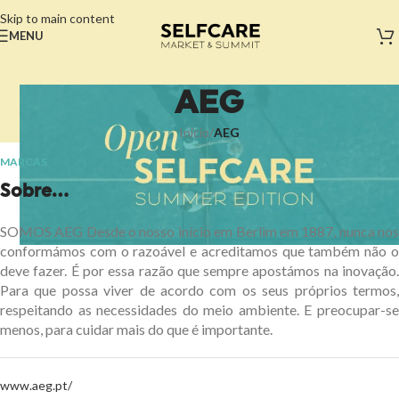
Skip to main content
MENU
AEG
Início
/
AEG
MARCAS
Sobre...
SOMOS AEG Desde o nosso início em Berlim em 1887, nunca nos
conformámos com o razoável e acreditamos que também não o
deve fazer. É por essa razão que sempre apostámos na inovação.
Para que possa viver de acordo com os seus próprios termos,
respeitando as necessidades do meio ambiente. E preocupar-se
menos, para cuidar mais do que é importante.
www.aeg.pt/