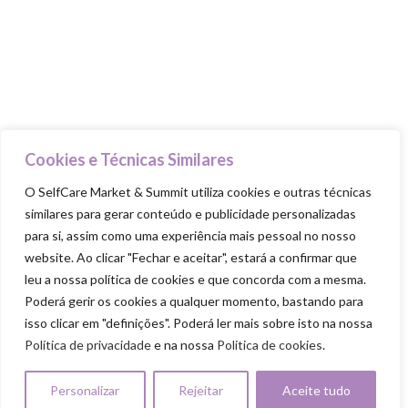
Beauty Advisers
MasterClasses
Food Trucks
Goodie Bag
PILARES
Cookies e Técnicas Similares
Cuida-te
O SelfCare Market & Summit utiliza cookies e outras técnicas
similares para gerar conteúdo e publicidade personalizadas
Ama-te
para si, assim como uma experiência mais pessoal no nosso
Nutre-te
website. Ao clicar "Fechar e aceitar", estará a confirmar que
Mexe-te
leu a nossa política de cookies e que concorda com a mesma.
Poderá gerir os cookies a qualquer momento, bastando para
Revigora-te
isso clicar em "definições". Poderá ler mais sobre isto na nossa
Respeita-te
Política de privacidade
e na nossa
Politica de cookies
.
Personalizar
Rejeitar
Aceite tudo