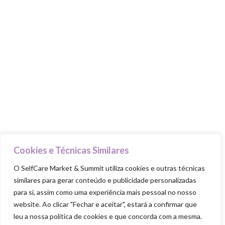
PILARES
Cuida-te
Ama-te
Nutre-te
Mexe-te
Revigora-te
Respeita-te
Cookies e Técnicas Similares
O SelfCare Market & Summit utiliza cookies e outras técnicas
similares para gerar conteúdo e publicidade personalizadas
para si, assim como uma experiência mais pessoal no nosso
SELFCARE MARKET & SUMMIT ALL RIGHTS
RESERVED
website. Ao clicar "Fechar e aceitar", estará a confirmar que
leu a nossa política de cookies e que concorda com a mesma.
Política de Privacidade
|
Política de Cookies
|
Termos & Condiçõ