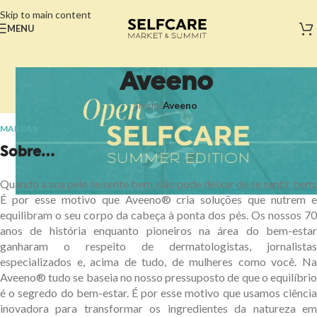
Skip to main content
MENU
Aveeno
Início
/
Aveeno
MARCAS
Sobre...
Quando a sua pele se sente bem, não pode deixar de se sentir bem.
É por esse motivo que Aveeno® cria soluções que nutrem e
equilibram o seu corpo da cabeça à ponta dos pés. Os nossos 70
anos de história enquanto pioneiros na área do bem-estar
ganharam o respeito de dermatologistas, jornalistas
especializados e, acima de tudo, de mulheres como você. Na
Aveeno® tudo se baseia no nosso pressuposto de que o equilíbrio
é o segredo do bem-estar. É por esse motivo que usamos ciência
inovadora para transformar os ingredientes da natureza em