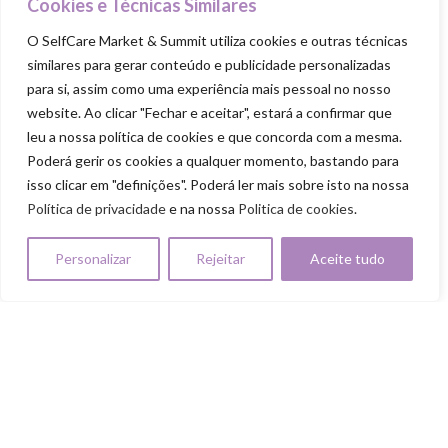
Cookies e Técnicas Similares
Goodie Bag
O SelfCare Market & Summit utiliza cookies e outras técnicas
similares para gerar conteúdo e publicidade personalizadas
PILARES
para si, assim como uma experiência mais pessoal no nosso
website. Ao clicar "Fechar e aceitar", estará a confirmar que
Cuida-te
leu a nossa política de cookies e que concorda com a mesma.
Ama-te
Poderá gerir os cookies a qualquer momento, bastando para
isso clicar em "definições". Poderá ler mais sobre isto na nossa
Nutre-te
Política de privacidade
e na nossa
Politica de cookies
.
Mexe-te
Revigora-te
Personalizar
Rejeitar
Aceite tudo
Respeita-te
SELFCARE MARKET & SUMMIT ALL RIGHTS
RESERVED