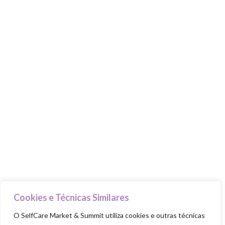
MARKET & SUMMIT
Stands
Talks & Workshops
Beauty Advisers
MasterClasses
Food Trucks
Goodie Bag
PILARES
Cuida-te
Ama-te
Nutre-te
Cookies e Técnicas Similares
Mexe-te
O SelfCare Market & Summit utiliza cookies e outras técnicas
Revigora-te