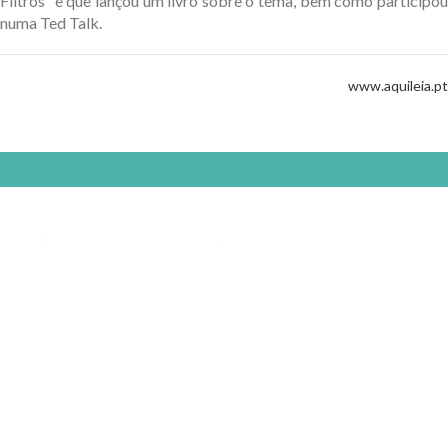
Filtros” e que lançou um livro sobre o tema, bem como participou
numa Ted Talk.
www.aquileia.pt
Selfcare is the new healthcare