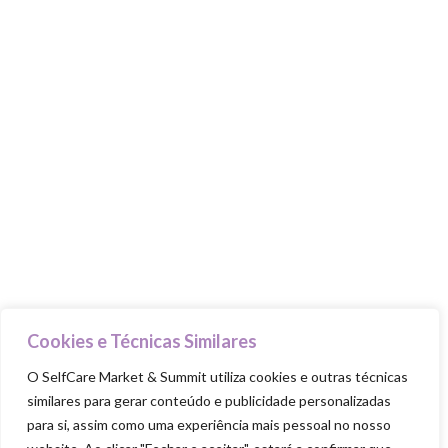
Goodie Bag
PILARES
Cuida-te
Ama-te
Nutre-te
Mexe-te
Revigora-te
Respeita-te
Cookies e Técnicas Similares
O SelfCare Market & Summit utiliza cookies e outras técnicas
similares para gerar conteúdo e publicidade personalizadas
para si, assim como uma experiência mais pessoal no nosso
SELFCARE MARKET & SUMMIT ALL RIGHTS
RESERVED