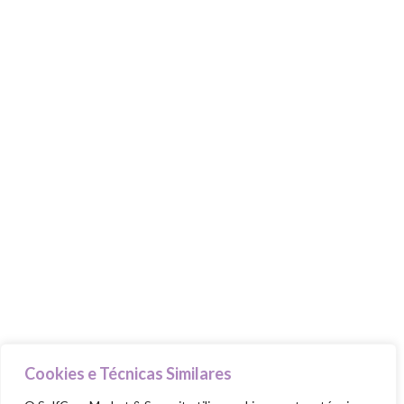
MARKET & SUMMIT
Stands
Talks & Workshops
Beauty Advisers
MasterClasses
Food Trucks
Goodie Bag
PILARES
Cuida-te
Ama-te
Nutre-te
Cookies e Técnicas Similares
Mexe-te