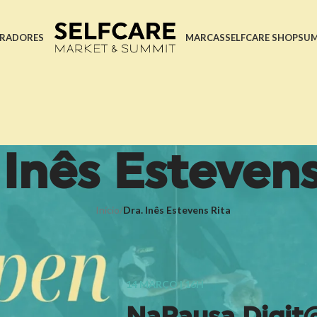
RADORES
MARCAS
SELFCARE SHOP
SU
 Inês Estevens
Início
/
Dra. Inês Estevens Rita
14 MARÇO | 16H
NaPausa Digit@