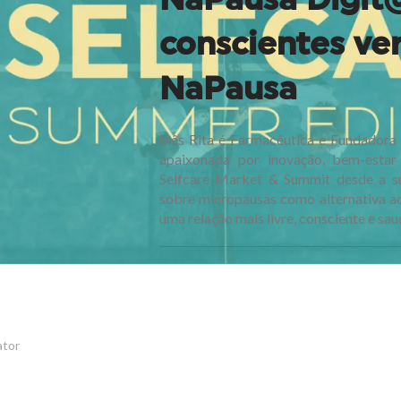
conscientes ver
NaPausa
Inês Rita é Farmacêutica e Fundadora
apaixonada por inovação, bem-estar 
Selfcare Market & Summit desde a su
sobre micropausas como alternativa ao 
uma relação mais livre, consciente e sa
ator