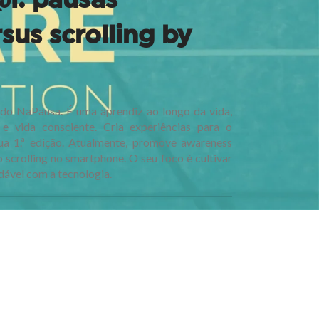
sus scrolling by
 do NaPausa. É uma aprendiz ao longo da vida,
e vida consciente. Cria experiências para o
a 1.ª edição. Atualmente, promove awareness
scrolling no smartphone. O seu foco é cultivar
udável com a tecnologia.