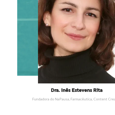
Dra. Inês Estevens Rita
Fundadora do NaPausa, Farmacêutica, Content Cre