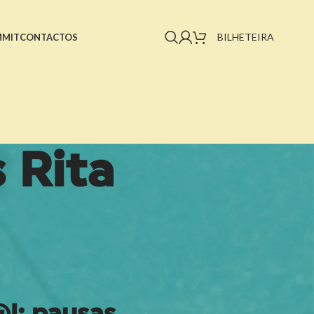
BILHETEIRA
MMIT
CONTACTOS
 Rita
l: pausas