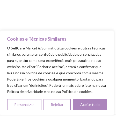
Ama-te
Nutre-te
Mexe-te
Revigora-te
Respeita-te
Cookies e Técnicas Similares
O SelfCare Market & Summit utiliza cookies e outras técnicas
similares para gerar conteúdo e publicidade personalizadas
para si, assim como uma experiência mais pessoal no nosso
website. Ao clicar "Fechar e aceitar", estará a confirmar que
SELFCARE MARKET & SUMMIT ALL RIGHTS
leu a nossa política de cookies e que concorda com a mesma.
RESERVED
Poderá gerir os cookies a qualquer momento, bastando para
Política de Privacidade
|
Política de Cookies
|
Termos & Condiçõ
isso clicar em "definições". Poderá ler mais sobre isto na nossa
|
Regulamento Passatempo SelfCare 2026
|
Regulamento Experiênc
Política de privacidade
e na nossa
Politica de cookies
.
Transformação
Personalizar
Rejeitar
Aceite tudo