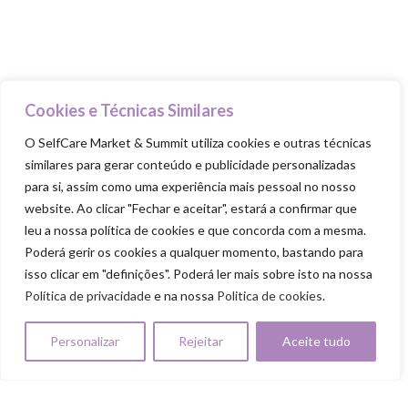
Nutre-te
Mexe-te
Revigora-te
Cookies e Técnicas Similares
Respeita-te
O SelfCare Market & Summit utiliza cookies e outras técnicas
similares para gerar conteúdo e publicidade personalizadas
para si, assim como uma experiência mais pessoal no nosso
website. Ao clicar "Fechar e aceitar", estará a confirmar que
leu a nossa política de cookies e que concorda com a mesma.
SELFCARE MARKET & SUMMIT ALL RIGHTS
Poderá gerir os cookies a qualquer momento, bastando para
RESERVED
isso clicar em "definições". Poderá ler mais sobre isto na nossa
Política de Privacidade
|
Política de Cookies
|
Termos & Condiçõ
Política de privacidade
e na nossa
Politica de cookies
.
|
Regulamento Passatempo SelfCare 2026
|
Regulamento Experiênc
Transformação
Personalizar
Rejeitar
Aceite tudo
SELFCARE MARKET & SUMMIT
2022 CREATED BY
STUDIO HORI DESIGN
. PREMIUM