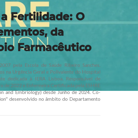
a Fertilidade: O
ementos, da
oio Farmacêutico
2007 pela Escola de Saúde Ribeiro Sanches.
s na Urgência Geral e Polivalente do Hospital
te dedicada à IERA Lisboa. Responsável de
 de 2022 e Enfermeira Certificada pela ESHRE
on and Embriology) desde Junho de 2024. Co-
ation" desenvolvido no âmbito do Departamento