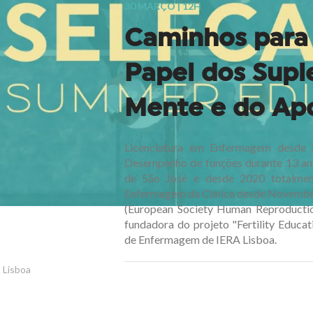
30 MARÇO | 12H
Caminhos para 
Papel dos Supl
Mente e do Ap
Licenciatura em Enfermagem desde 
Desempenho de funções durante 13 ano
de São José e desde 2020 totalmen
Enfermagem da Clínica desde Novembro
(European Society Human Reproducti
fundadora do projeto "Fertility Educ
de Enfermagem de IERA Lisboa.
A Lisboa