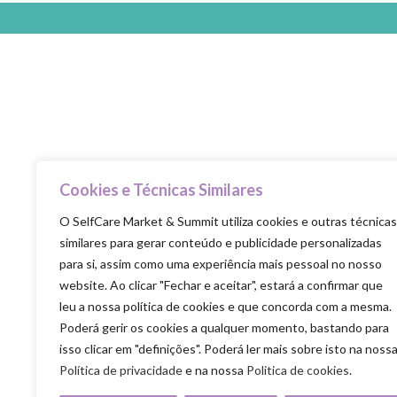
Cookies e Técnicas Similares
Selfcare is the new healthcare
O SelfCare Market & Summit utiliza cookies e outras técnicas
similares para gerar conteúdo e publicidade personalizadas
para si, assim como uma experiência mais pessoal no nosso
website. Ao clicar "Fechar e aceitar", estará a confirmar que
leu a nossa política de cookies e que concorda com a mesma.
Poderá gerir os cookies a qualquer momento, bastando para
isso clicar em "definições". Poderá ler mais sobre isto na noss
Política de privacidade
e na nossa
Politica de cookies
.
SELFCARE MARKET & SUMMIT ALL RIGHTS RE