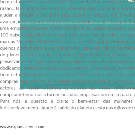
bem-estar preservando a saúde do planeta Não damos o noss
razão... Na Expanscience, somos uma empresa com uma missão e 
ajudar a moldar o seu bem-estar, desde a infância até à velhi
avançar, investigando e inovando há mais de 70 anos. Independe
uma empresa francesa, 100% familiar, e os nossos produtos sã
100 países. Trabalhamos para o bem-estar da sua pele e do seu
marcas Mustela e Babo Botanicals e as nossas gamas Reumatolo
que nos distingue é o nosso compromisso pioneiro de cuidar das 
do planeta. Como é que o fazemos? Oferecendo-lhe produtos ca
preservando os recursos e os organismos vivos, desenvolvendo a 
dedicamos a mesma energia a encarnar um novo modelo de negóc
bem-estar das nossas comunidades em todo o mundo, segui
compras responsáveis e de desenvolvimento local, tornamos os
actores da nossa empresa e, através do nosso program
comprometemo-nos a tornar-nos uma empresa com um impacto po
Para nós, a questão é clara: o bem-estar das mulhere
indissociavelmente ligado à saúde do planeta e está nas mãos de t
www.expanscience.com