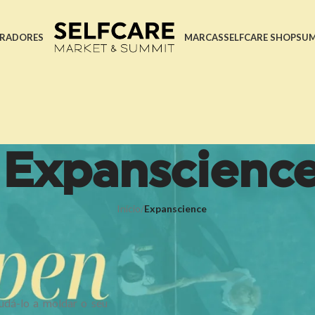
RADORES
MARCAS
SELFCARE SHOP
SU
Expanscienc
Início
/
Expanscience
á-lo a moldar o seu