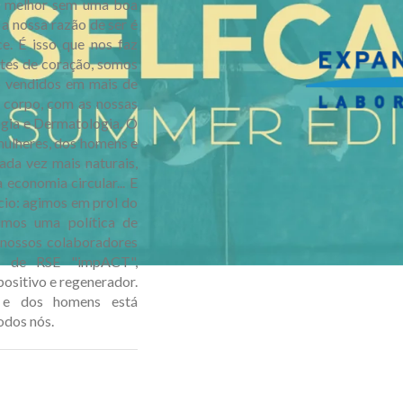
o melhor sem uma boa
a nossa razão de ser é
ce. É isso que nos faz
ntes de coração, somos
o vendidos em mais de
 corpo, com as nossas
gia e Dermatologia. O
mulheres, dos homens e
da vez mais naturais,
economia circular... E
io: agimos em prol do
mos uma política de
 nossos colaboradores
a de RSE "impACT",
sitivo e regenerador.
s e dos homens está
odos nós.