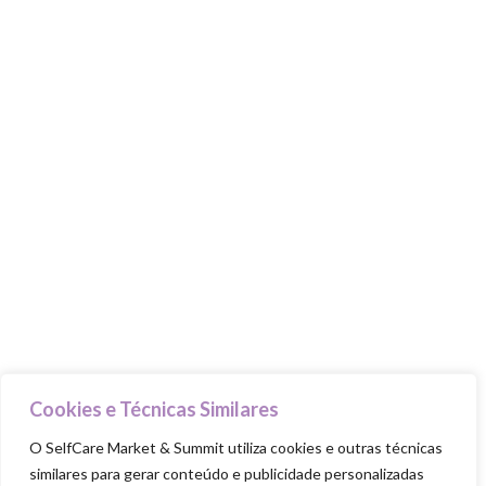
MARKET & SUMMIT
Stands
Talks & Workshops
Beauty Advisers
MasterClasses
Food Trucks
Goodie Bag
PILARES
Cuida-te
Ama-te
Nutre-te
Cookies e Técnicas Similares
Mexe-te
O SelfCare Market & Summit utiliza cookies e outras técnicas
similares para gerar conteúdo e publicidade personalizadas
Revigora-te