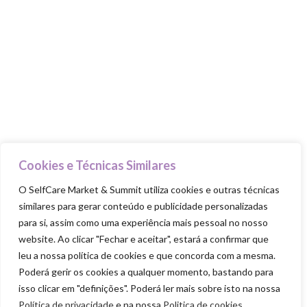
Talks & Workshops
Beauty Advisers
MasterClasses
Food Trucks
Goodie Bag
PILARES
Cuida-te
Cookies e Técnicas Similares
Ama-te
O SelfCare Market & Summit utiliza cookies e outras técnicas
similares para gerar conteúdo e publicidade personalizadas
Nutre-te
para si, assim como uma experiência mais pessoal no nosso
Mexe-te
website. Ao clicar "Fechar e aceitar", estará a confirmar que
Revigora-te
leu a nossa política de cookies e que concorda com a mesma.
Poderá gerir os cookies a qualquer momento, bastando para
Respeita-te
isso clicar em "definições". Poderá ler mais sobre isto na nossa
Política de privacidade
e na nossa
Politica de cookies
.