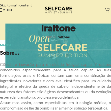
Skip to main content
MENU
Iraltone
Início
/
Iraltone
MARCAS
Sobre...
Ciência e inovação para o cuidado integral capilar Produtos
concebidos especificamente para a saúde capilar. As suas
formulações orais e tópicas contam com uma combinação de
ingredientes inovadores e com aval científico para um cuidado
integral e efetivo da queda de cabelo, independentemente da
natureza dos fatores etiológicos desencadeantes ou da evolução
esperada: transitória, progressiva ou definitiva.
Assumimos assim, como especialistas em tricologia médica, o
compromisso de lhe disponibilizar a melhor solução terapêutica.