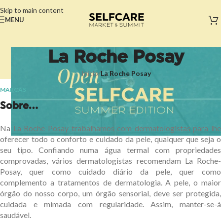
Skip to main content
MENU
La Roche Posay
Início
/
La Roche Posay
MARCAS
Sobre...
Na La Roche-Posay trabalhamos com dermatologistas para lhe
oferecer todo o conforto e cuidado da pele, qualquer que seja o
seu tipo. Confiando numa água termal com propriedades
comprovadas, vários dermatologistas recomendam La Roche-
Posay, quer como cuidado diário da pele, quer como
complemento a tratamentos de dermatologia. A pele, o maior
órgão do nosso corpo, um órgão sensorial, deve ser protegida,
cuidada e mimada com regularidade. Assim, manter-se-á
saudável.