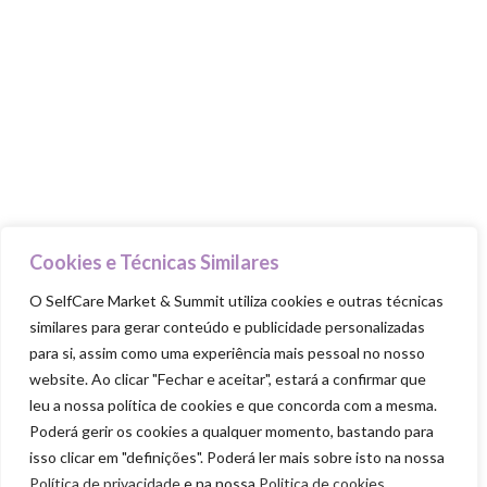
Talks & Workshops
Beauty Advisers
MasterClasses
Food Trucks
Goodie Bag
PILARES
Cuida-te
Cookies e Técnicas Similares
Ama-te
O SelfCare Market & Summit utiliza cookies e outras técnicas
similares para gerar conteúdo e publicidade personalizadas
Nutre-te
para si, assim como uma experiência mais pessoal no nosso
Mexe-te
website. Ao clicar "Fechar e aceitar", estará a confirmar que
Revigora-te
leu a nossa política de cookies e que concorda com a mesma.
Poderá gerir os cookies a qualquer momento, bastando para
Respeita-te
isso clicar em "definições". Poderá ler mais sobre isto na nossa
Política de privacidade
e na nossa
Politica de cookies
.