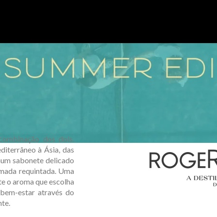
combinação dos dois.
iterrâneo à Ásia, das
 num sabonete delicado
umada requintada. Uma
te o aroma que escolha
 bem-estar através do
te.