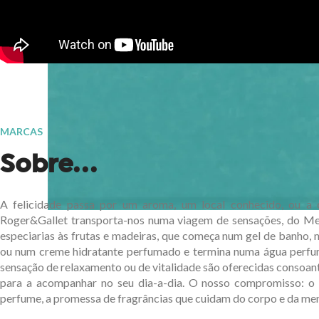
MARCAS
Sobre...
A felicidade passa por um aroma, um local conhecido, ou a 
Roger&Gallet transporta-nos numa viagem de sensações, do Med
especiarias às frutas e madeiras, que começa num gel de banho,
ou num creme hidratante perfumado e termina numa água perf
sensação de relaxamento ou de vitalidade são oferecidas consoan
para a acompanhar no seu dia-a-dia. O nosso compromisso: o
perfume, a promessa de fragrâncias que cuidam do corpo e da men