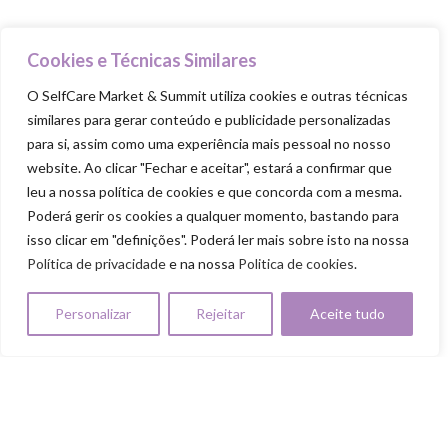
Food Trucks
Goodie Bag
Cookies e Técnicas Similares
O SelfCare Market & Summit utiliza cookies e outras técnicas
PILARES
similares para gerar conteúdo e publicidade personalizadas
para si, assim como uma experiência mais pessoal no nosso
Cuida-te
website. Ao clicar "Fechar e aceitar", estará a confirmar que
Ama-te
leu a nossa política de cookies e que concorda com a mesma.
Nutre-te
Poderá gerir os cookies a qualquer momento, bastando para
isso clicar em "definições". Poderá ler mais sobre isto na nossa
Mexe-te
Política de privacidade
e na nossa
Politica de cookies
.
Revigora-te
Personalizar
Rejeitar
Aceite tudo
Respeita-te