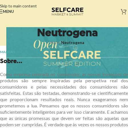
Skip to main content
MENU
Neutrogena
Início
/
Neutrogena
MARCAS
Sobre...
Como empresa centrada no consumidor, as nossas inovações de
produtos são sempre inspiradas pela perspetiva real dos
consumidores e pelas necessidades dos consumidores não
satisfeitas. Estas são testadas, demonstrando-se cientificamente
que proporcionam resultados reais. Nunca exageramos nem
prometemos a lua. Pensamos que os nossos consumidores são
suficientemente inteligentes para ver isso claramente. E achamos
que as únicas promessas que devem ser feitas são aquelas que
podem ser cumpridas. É verdade que às vezes os nossos produtos