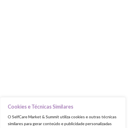
MARKET & SUMMIT
Stands
Talks & Workshops
Beauty Advisers
MasterClasses
Food Trucks
Goodie Bag
PILARES
Cuida-te
Ama-te
Nutre-te
Cookies e Técnicas Similares
Mexe-te
O SelfCare Market & Summit utiliza cookies e outras técnicas
similares para gerar conteúdo e publicidade personalizadas
Revigora-te