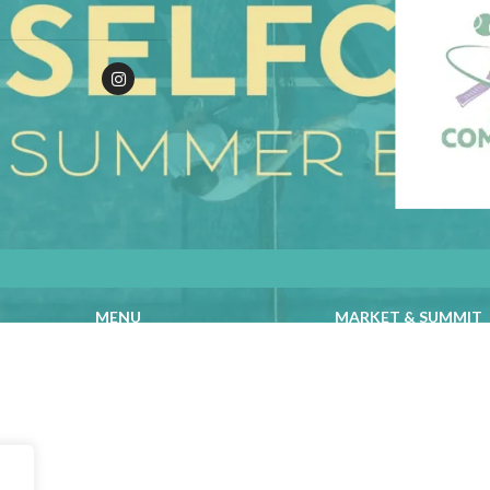
MENU
MARKET & SUMMIT
Home
Stands
Quem Somos
Talks & Workshops
Programa
Beauty Advisers
Marcas
MasterClasses