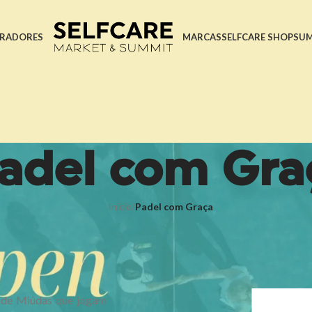
RADORES
MARCAS
SELFCARE SHOP
SU
adel com Gra
Início
/
Padel com Graça
 de Miúdas que jogam