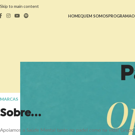
Skip to main content
HOME
QUEM SOMOS
PROGRAMA
O
P
MARCAS
Sobre...
Apoiamos a Saúde Mental tanto no padel como na vida! Grupo