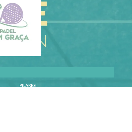
PILARES
Cuida-te
Ama-te
Nutre-te
Mexe-te