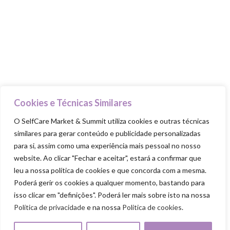
Beauty Advisers
MasterClasses
Food Trucks
Goodie Bag
PILARES
Cookies e Técnicas Similares
Cuida-te
O SelfCare Market & Summit utiliza cookies e outras técnicas
Ama-te
similares para gerar conteúdo e publicidade personalizadas
Nutre-te
para si, assim como uma experiência mais pessoal no nosso
website. Ao clicar "Fechar e aceitar", estará a confirmar que
Mexe-te
leu a nossa política de cookies e que concorda com a mesma.
Revigora-te
Poderá gerir os cookies a qualquer momento, bastando para
isso clicar em "definições". Poderá ler mais sobre isto na nossa
Respeita-te
Política de privacidade
e na nossa
Politica de cookies
.