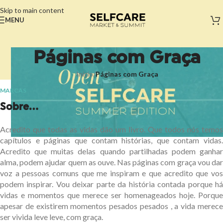
Skip to main content
MENU
Páginas com Graça
Início
/
Páginas com Graça
MARCAS
Sobre...
Acredito que todas as vidas dão um livro. Que todos nós temos
capítulos e páginas que contam histórias, que contam vidas.
Acredito que muitas delas quando partilhadas podem ganhar
alma, podem ajudar quem as ouve. Nas páginas com graça vou dar
voz a pessoas comuns que me inspiram e que acredito que vos
podem inspirar. Vou deixar parte da história contada porque há
vidas e momentos que merece ser homenageados hoje. Porque
apesar de existirem momentos pesados pesados , a vida merece
ser vivida leve leve, com graça.