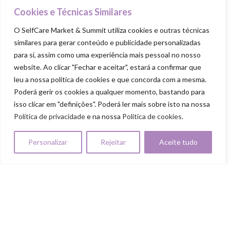
Cookies e Técnicas Similares
Goodie Bag
O SelfCare Market & Summit utiliza cookies e outras técnicas
similares para gerar conteúdo e publicidade personalizadas
PILARES
para si, assim como uma experiência mais pessoal no nosso
Cuida-te
website. Ao clicar "Fechar e aceitar", estará a confirmar que
leu a nossa política de cookies e que concorda com a mesma.
Ama-te
Poderá gerir os cookies a qualquer momento, bastando para
Nutre-te
isso clicar em "definições". Poderá ler mais sobre isto na nossa
Política de privacidade
e na nossa
Politica de cookies
.
Mexe-te
Revigora-te
Personalizar
Rejeitar
Aceite tudo
Respeita-te
SELFCARE MARKET & SUMMIT ALL RIGHTS