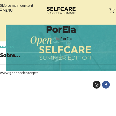
Skip to main content
MENU
PorEla
Início
/
PorEla
MARCAS
Sobre...
www.gedeonrichter.pt/