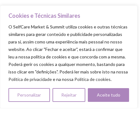
Food Trucks
Goodie Bag
Cookies e Técnicas Similares
O SelfCare Market & Summit utiliza cookies e outras técnicas
PILARES
similares para gerar conteúdo e publicidade personalizadas
para si, assim como uma experiência mais pessoal no nosso
Cuida-te
website. Ao clicar "Fechar e aceitar", estará a confirmar que
Ama-te
leu a nossa política de cookies e que concorda com a mesma.
Poderá gerir os cookies a qualquer momento, bastando para
Nutre-te
isso clicar em "definições". Poderá ler mais sobre isto na nossa
Mexe-te
Política de privacidade
e na nossa
Politica de cookies
.
Revigora-te
Personalizar
Rejeitar
Aceite tudo
Respeita-te
SELFCARE MARKET & SUMMIT ALL RIGHTS