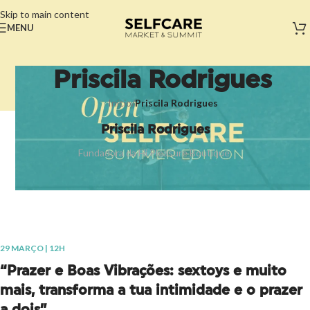
Skip to main content
MENU
Priscila Rodrigues
Início
/
Priscila Rodrigues
Priscila Rodrigues
Fundadora da Hi Pleasure Boutique
29 MARÇO | 12H
“Prazer e Boas Vibrações: sextoys e muito
mais, transforma a tua intimidade e o prazer