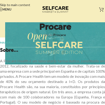
Skip to main content
MENU
Procare
Início
/
Procare
MARCAS
Sobre...
A Procare Health é um laboratório farmacêutico, constituído em
2012, focalizado na saúde e bem-estar da mulher. Trata-se de
uma empresa com a sede principal em Espanha e de capitais 100%
privados. A Procare Health tem um modelo de inovação com mais
de 40% do seu orçamento destinado a I+D. Os produtos da
Procare Health são, na sua maioria, constituídos por princípios
terapêuticos de origem natural. Em três anos, a empresa conta já
com mais de 100 colaboradores na Europa (Espanha, França e
Portugal). O seu modelo de negócio é baseado na procura de