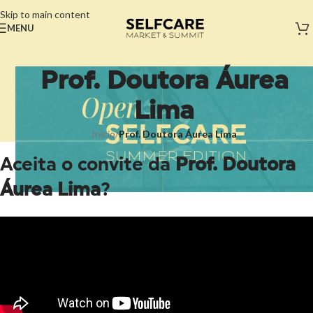
Skip to main content
MENU
Prof. Doutora Áurea
Lima
Início
/
Prof. Doutora Áurea Lima
Aceita o convite da
Prof. Doutora
Áurea Lima
?