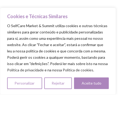
Food Trucks
Goodie Bag
Cookies e Técnicas Similares
O SelfCare Market & Summit utiliza cookies e outras técnicas
PILARES
similares para gerar conteúdo e publicidade personalizadas
para si, assim como uma experiência mais pessoal no nosso
Cuida-te
website. Ao clicar "Fechar e aceitar", estará a confirmar que
Ama-te
leu a nossa política de cookies e que concorda com a mesma.
Nutre-te
Poderá gerir os cookies a qualquer momento, bastando para
isso clicar em "definições". Poderá ler mais sobre isto na nossa
Mexe-te
Política de privacidade
e na nossa
Politica de cookies
.
Revigora-te
Personalizar
Rejeitar
Aceite tudo
Respeita-te