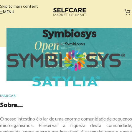
Skip to main content
MENU
Symbiosys
Início
/
Symbiosys
MARCAS
Sobre...
O nosso intestino é o lar de uma enorme comunidade de pequenos
microrganismos. Preservar a riqueza desta comunidade,
conhecida como microbiota intestinal, é essencial para o nosso