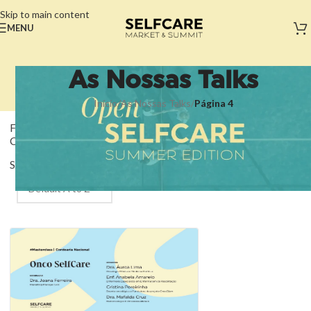
Skip to main content
MENU
As Nossas Talks
Início
/
As Nossas Talks
/
Página 4
Filter Courses by
Category:
Sort by: