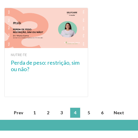
NUTRE-TE
Perda de peso: restrição, sim
ou não?
Prev
1
2
3
4
5
6
Next