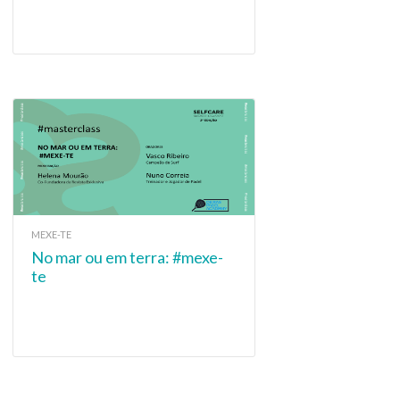
MEXE-TE
No mar ou em terra: #mexe-
te