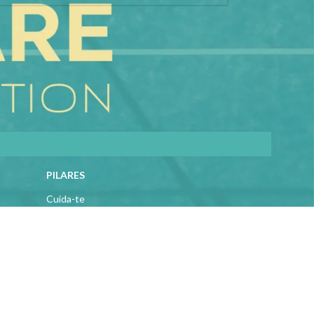
PILARES
Cuida-te
Ama-te
Nutre-te
Mexe-te
Revigora-te