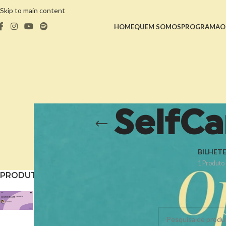
Skip to main content
HOME
QUEM SOMOS
PROGRAMA
O
SelfC
BILHETE
1 Produto
PRODUTOS MAIS COMPRADOS
Início
/
SelfCare MA
Os Principais Mitos da
Não foram encontrado
Suplementação by Pure
Encapsulations