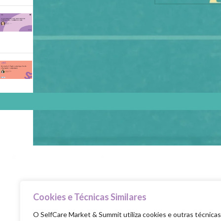
As suas pernas não a
podem impedir de dar o
próximo passo!
Microbiota: O Órgão
Invisível que Decide a Sua
Saúde e Longevidade
Cookies e Técnicas Similares
Selfcare is the new healthcare
O SelfCare Market & Summit utiliza cookies e outras técnicas