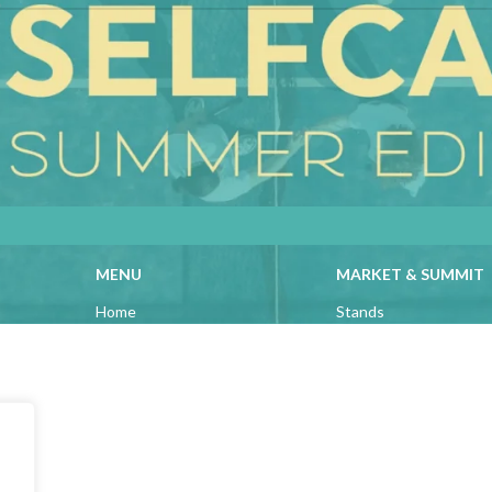
MENU
MARKET & SUMMIT
Home
Stands
Quem Somos
Talks & Workshops
Programa
Beauty Advisers
Marcas
MasterClasses
Parceiros
Food Trucks