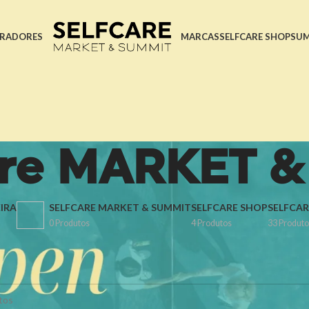
RADORES
MARCAS
SELFCARE SHOP
SU
are MARKET 
IRA
SELFCARE MARKET & SUMMIT
SELFCARE SHOP
SELFCAR
0 Produtos
4 Produtos
33 Produto
RKET & SUMMIT
s produtos correspondentes à sua pesquisa.