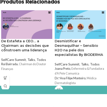
Produtos Relacionados
De Estafeta a CEO… a
Desmistificar e
Chairman: as decisões que
Desmaquilhar – Sensibio
constroem uma liderança
H2O na pele dos
especialistas By BIODERMA
SelfCare Summit
,
Talks
,
Todos
SelfCare Summit
,
Talks
,
Todos
Rui Bairrada
, Chairman do Doutor
Joana Preto
, Enfermeira & Fundadora
Finanças
d’A Pele Comunica
Dr.ª Ana Filipe Monteiro
, Médica
Dermatologista
Joana Lage
, Maquilhadora Profissional
Anaisa Sultane
, Farmacêutica &
Product Manager
BIODERMA