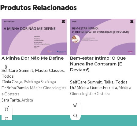
Produtos Relacionados
A Minha Dor Não Me Define
Bem-estar Íntimo: O Que
Nunca lhe Contaram (E
Deviam!)
SelfCare Summit
,
MasterClasses
,
Todos
SelfCare Summit
,
Talks
,
Todos
Tânia Graça
, Psicóloga Sexóloga
Dr.ª Mónica Gomes Ferreira
, Médica
Dr.ª Irina Ramilo
, Médica Ginecologista
Ginecologista-Obstetra
e Obstetra
Sara Tarita,
Artista