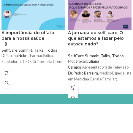
A importância do olfato
A jornada do self-care: O
para a nossa saúde
que estamos a fazer pelo
autocuidado?
SelfCare Summit
,
Talks
,
Todos
SelfCare Summit
,
Talks
,
Todos
Dr.ª Joana Nobre
, Farmacêutica,
Moderação:
Liliana
Fundadora e CEO, Crème de la Crème
Campos
Apresentadora de Televisão
Dr. Pedro Barreira
, Médico Especialista
em Medicina Geral e Familiar;
Dr. João Vasco Barreira
, Médico
Especialista em Oncologia Médica
Dr.ª Helena Paixão Psicóloga Clínica
,
Especialista em Autocuidado,
Ansiedade e Autoestima