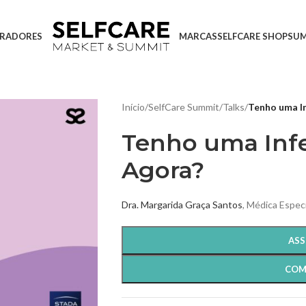
RADORES
MARCAS
SELFCARE SHOP
SU
Início
/
SelfCare Summit
/
Talks
/
Tenho uma In
Tenho uma Infe
Agora?
Dra. Margarida Graça Santos
, Médica Especi
ASS
COM