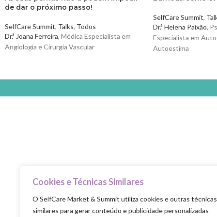
de dar o próximo passo!
SelfCare Summit
,
Tal
SelfCare Summit
,
Talks
,
Todos
Dr.ª Helena Paixão
, P
Dr.ª Joana Ferreira
, Médica Especialista em
Especialista em Auto
Angiologia e Cirurgia Vascular
Autoestima
Dr.ª Cláudia Ganhão
,
Cookies e Técnicas Similares
Selfcare is the new healthcare
O SelfCare Market & Summit utiliza cookies e outras técnicas
similares para gerar conteúdo e publicidade personalizadas