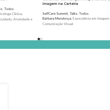
Imagem na Carteira
ks
,
Todos
SelfCare Summit
,
Talks
,
Todos
sicóloga Clínica,
Bárbara Mendonça
, Especialista em Imagem
cuidado, Ansiedade e
Comunicação Visual
 Psicóloga
MENU
MARKET & SUMMIT
Home
Stands
Quem Somos
Talks & Workshops
Programa
Beauty Advisers
Marcas
MasterClasses
Parceiros
Food Trucks
Contactos
Goodie Bag