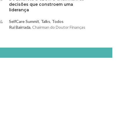
decisões que constroem uma
liderança
SelfCare Summit
,
Margarida Rebelo
SelfCare Summit
,
Talks
,
Todos
 &
Dr.ª Teresa Rebel
Rui Bairrada
, Chairman do Doutor Finanças
Especializada em
PILARES
Cuida-te
Ama-te
Nutre-te
Mexe-te
Revigora-te
Respeita-te